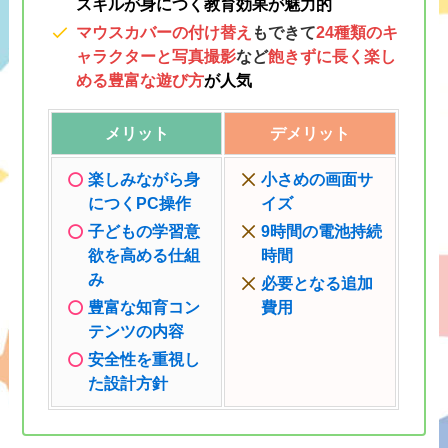
スキルが身につく教育効果が魅力的
マウスカバーの付け替え
もできて
24種類のキ
ャラクターと写真撮影
など
飽きずに長く楽し
める豊富な遊び方
が人気
メリット
デメリット
楽しみながら身
小さめの画面サ
につくPC操作
イズ
子どもの学習意
9時間の電池持続
欲を高める仕組
時間
み
必要となる追加
豊富な知育コン
費用
テンツの内容
安全性を重視し
た設計方針