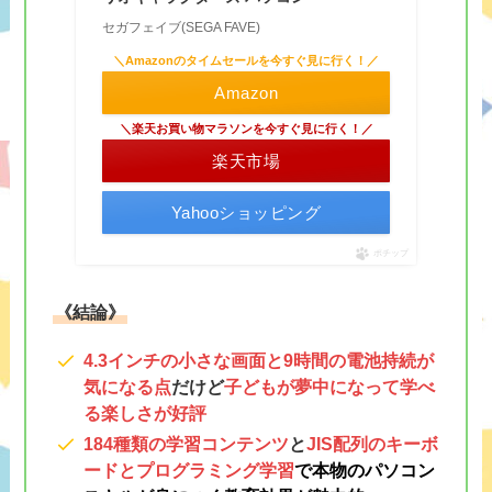
セガフェイブ(SEGA FAVE)
＼Amazonのタイムセールを今すぐ見に行く！／
Amazon
＼楽天お買い物マラソンを今すぐ見に行く！／
楽天市場
Yahooショッピング
ポチップ
《結論》
4.3インチの小さな画面と9時間の電池持続が
気になる点
だけど
子どもが夢中になって学べ
る楽しさが好評
184種類の学習コンテンツ
と
JIS配列のキーボ
ードとプログラミング学習
で本物のパソコン