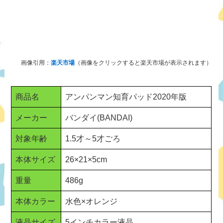
画像引用：
楽天市場
（画像をクリックすると楽天市場が表示されます）
商品名
アンパンマン知育パッド2020年版
メーカー
バンダイ(BANDAI)
対象年齢
1.5才～5才ごろ
本体サイズ
26×21×5cm
重量
486g
本体カラー
水色×オレンジ
液晶サイズ
5インチカラー液晶