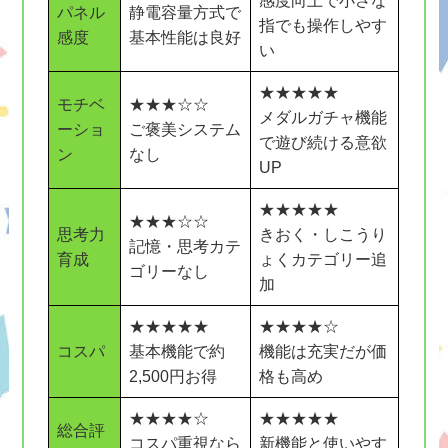
感度向上で小さな
パネル
静電容量方式で
指でも操作しやす
感度
基本性能は良好
い
★★★★★
モチベ
★★★☆☆
メダルガチャ機能
ーショ
ご褒美システム
で遊び続ける意欲
ン
なし
UP
★★★★★
★★★☆☆
思考力
きおく・しこうり
記憶・思考カテ
育成
ょくカテゴリー追
ゴリーなし
加
★★★★★
★★★★☆
コスパ
基本機能で約
機能は充実だが価
2,500円お得
格も高め
★★★★☆
★★★★★
総合評
コスパ重視なら
新機能と使いやす