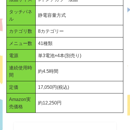
タッチパネ
静電容量方式
ル
カテゴリ数
8カテゴリー
メニュー数
41種類
電源
単3電池×4本(別売り)
連続使用時
約4.5時間
間
定価
17,050円(税込)
Amazon実
約12,250円
売価格