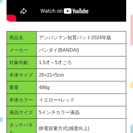
商品名
アンパンマン知育パッド2024年版
メーカー
バンダイ(BANDAI)
対象年齢
1.5才～5才ごろ
本体サイズ
26×21×5cm
重量
486g
本体カラー
イエロー×レッド
液晶サイズ
5インチカラー液晶
タッチパネ
静電容量方式(感度向上)
ル