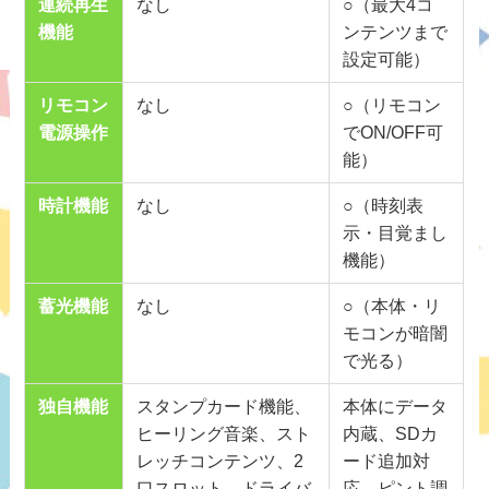
連続再生
なし
○（最大4コ
機能
ンテンツまで
設定可能）
リモコン
なし
○（リモコン
電源操作
でON/OFF可
能）
時計機能
なし
○（時刻表
示・目覚まし
機能）
蓄光機能
なし
○（本体・リ
モコンが暗闇
で光る）
独自機能
スタンプカード機能、
本体にデータ
ヒーリング音楽、スト
内蔵、SDカ
レッチコンテンツ、2
ード追加対
口スロット、ドライバ
応、ピント調