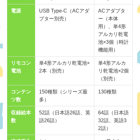
電源
USB Type-C（ACアダ
ACアダプタ
プター別売）
ー（本体
用）、単4形
アルカリ乾電
池×3個（時計
機能用）
リモコン
単4形アルカリ乾電池×
単4形アルカ
電池
2本（別売）
リ乾電池×2個
（別売）
コンテン
150種類（シリーズ最
130種類
ツ数
多）
収録絵本
52話（日本語26話、英
64話（日本語
数
語26話）
32話、英語3
2話）