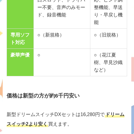
ー不要、音声のみモー
整機能、早送
ド、録音機能
り・早戻し機
能
専用ソフ
○（新規格）
○（旧規格）
ト対応
豪華声優
○
○（花江夏
樹、早見沙織
など）
価格は新型の方が約6千円安い
新型ドリームスイッチDXセットは16,280円で
ドリーム
スイッチ2より安く
買えます。