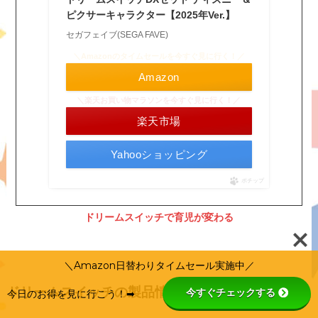
ピクサーキャラクター【2025年Ver.】
セガフェイブ(SEGA FAVE)
＼Amazonのタイムセールを今すぐ見に行く！／
Amazon
＼楽天お買い物マラソンを今すぐ見に行く！／
楽天市場
Yahooショッピング
ポチップ
ドリームスイッチで育児が変わる
＼Amazon日替わりタイムセール実施中／
ドリームスイッチの製品情報
今すぐチェックする
今日のお得を見に行こう！➡