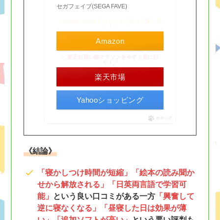
セガフェイブ(SEGA FAVE)
＼Amazonのタイムセールを今すぐ見に行
く！／
Amazon
＼楽天お買い物マラソンを今すぐ見に行
く！／
楽天市場
Yahooショッピング
ポチップ
《結論》
「寝かしつけ時間が短縮」
「絵本の読み聞か
せから解放される」
「日英両言語で学習可
能」
という良い口コミがある一方
「興奮して
逆に寝なくなる」「昼寝した日は効果が薄
い」「追加ソフトが高い」
という悪い評判も