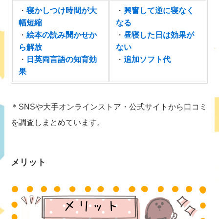
・
寝かしつけ時間が大
・
興奮して逆に寝なく
幅短縮
なる
・
絵本の読み聞かせか
・
昼寝した日は効果が
ら解放
ない
・
日英両言語の知育効
・
追加ソフト代
果
＊SNSや大手オンラインストア・公式サイトから口コミ
を調査しまとめています。
メリット