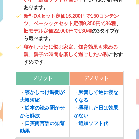
あります。
新型DXセット定価16,280円で150コンテン
ツ
、
ベーシックセット
定価
9,350円で36種
、
旧モデル
定価
22,000円で130種
の3タイプか
ら選べます。
寝かしつけに悩む家庭、知育効果も求める
親、親子の時間を楽しく過ごしたい親
におす
すめです。
メリット
デメリット
・
寝かしつけ時間が
・
興奮して逆に寝な
大幅短縮
くなる
・
絵本の読み聞かせ
・
昼寝した日は効果
から解放
がない
・
日英両言語の知育
・
追加ソフト代
効果